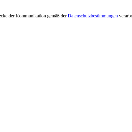
Zwecke der Kommunikation gemäß der
Datenschutzbestimmungen
verarbe
Zertifiziertes Mitglied der G
uell · Persönlich · Nah